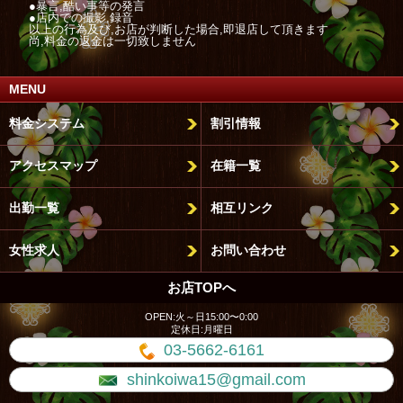
●暴言,酷い事等の発言
●店内での撮影,録音
以上の行為及び,お店が判断した場合,即退店して頂きます
尚,料金の返金は一切致しません
MENU
料金システム
割引情報
アクセスマップ
在籍一覧
出勤一覧
相互リンク
女性求人
お問い合わせ
お店TOPへ
OPEN:火～日15:00〜0:00
定休日:月曜日
03-5662-6161
shinkoiwa15@gmail.com