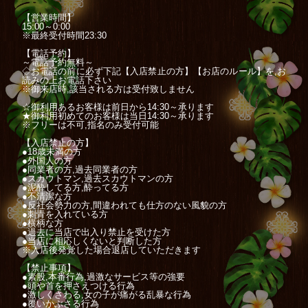
【営業時間】
15:00～0:00
※最終受付時間23:30
【電話予約】
～電話予約無料～
◇お電話の前に必ず下記【入店禁止の方】【お店のルール】を,お
読みの上お電話下さい
※御来店時,該当される方は受付致しません
☆御利用あるお客様は前日から14:30～承ります
★御利用初めてのお客様は当日14:30～承ります
※フリーは不可,指名のみ受付可能
【入店禁止の方】
●18歳未満の方
●外国人の方
●同業者の方,過去同業者の方
●スカウトマン,過去スカウトマンの方
●泥酔してる方,酔ってる方
●不清潔な方
●反社会勢力の方,間違われても仕方のない風貌の方
●刺青を入れている方
●横柄な方
●過去に当店で出入り禁止を受けた方
●当店に相応しくないと判断した方
※入店後発覚した場合退店していただきます
【禁止事項】
●素股,本番行為,過激なサービス等の強要
●頭や首を押さえつける行為
●激しくさわる,女の子が痛がる乱暴な行為
●覆いかぶさる行為