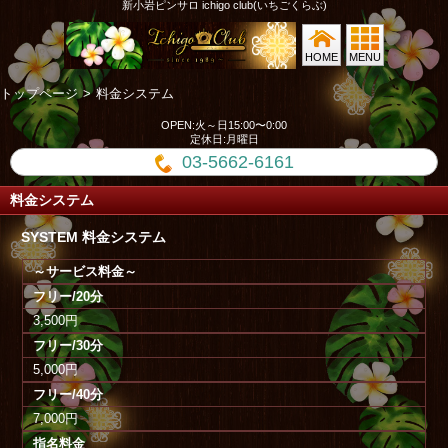
新小岩ピンサロ ichigo club(いちごくらぶ)
HOME
MENU
トップページ
料金システム
OPEN:火～日15:00〜0:00
定休日:月曜日
03-5662-6161
料金システム
SYSTEM 料金システム
～サービス料金～
フリー/20分
3,500円
フリー/30分
5,000円
フリー/40分
7,000円
指名料金