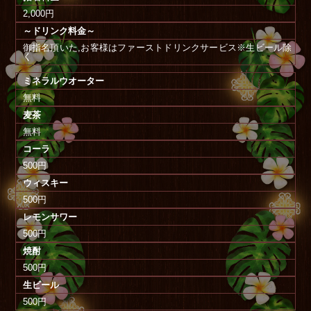
2,000円
～ドリンク料金～
御指名頂いた,お客様はファーストドリンクサービス※生ビール除
く
ミネラルウオーター
無料
麦茶
無料
コーラ
500円
ウィスキー
500円
レモンサワー
500円
焼酎
500円
生ビール
500円